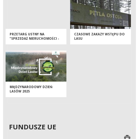
PRZETARG USTNY NA
CZASOWE ZAKAZY WSTĘPU DO
"SPRZEDAŻ NIERUCHOMOŚCI -
LASU
LOKALU NIEMIESZKALNEGO NR
INW. 121/912 ORAZ UDZIAŁ
419/10000 W DZIAŁCE NR 352/1,
OBRĘB EWIDENCYJNY 0007
GOWORÓW WIEŚ, GMINA 105
MIĘDZYLESIE OBSZAR WIEJSKI"
MIĘDZYNARODOWY DZIEŃ
LASÓW 2025
FUNDUSZE UE