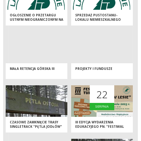
OGŁOSZENIE O PRZETARGU
SPRZEDAŻ PUSTOSTANU-
USTNYM NIEOGRANICZONYM NA
LOKALU NIEMIESZKALNEGO
WYDZIERŻAWIENIE GRUNTÓW
GOWORÓW 44 NR 2A, 57-530
STANOWIĄCYCH WŁASNOŚĆ
MIĘDZYLESIE W TRYBIE
SKARBU PAŃSTWA W
PRZETARGU USTNEGO
ZARZĄDZENIE NADLEŚNICTWA
NIEOGRANICZONEGO
MIĘDZYLESIE
MAŁA RETENCJA GÓRSKA III
PROJEKTY I FUNDUSZE
22
SIERPNIA
CZASOWE ZAMKNIĘCIE TRASY
III EDYCJA WYDARZENIA
SINGLETRACK "PĘTLA JODŁÓW"
EDUKACYJEGO PN. "FESTIWAL
TURYSTYCZNY - ZANOCUJ W
LESIE"