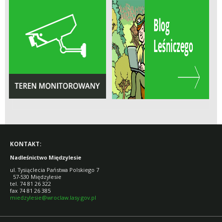
KONTAKT:
Nadleśnictwo Międzylesie
ul. Tysiąclecia Państwa Polskiego 7
57-530 Międzylesie
tel. 74 81 26 322
fax 74 81 26 385
miedzylesie@wroclaw.lasy.gov.pl