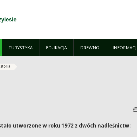
ylesie
TURYSTYKA
EDUKACJA
DREWNO
INFORMACJ
istoria
stało utworzone w roku 1972 z dwóch nadleśnictw: