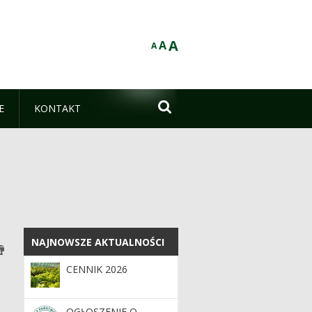
A
A
A

E
KONTAKT
NAJNOWSZE AKTUALNOŚCI
NAJNOWSZE AKTUALNOŚCI
CENNIK 2026
OGŁOSZENIE O