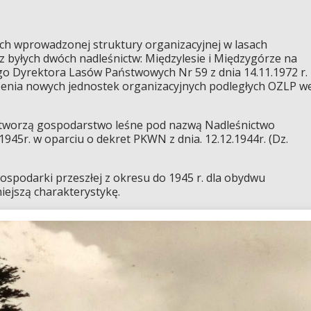
ch wprowadzonej struktury organizacyjnej w lasach
 byłych dwóch nadleśnictw: Międzylesie i Międzygórze na
o Dyrektora Lasów Państwowych Nr 59 z dnia 14.11.1972 r.
orzenia nowych jednostek organizacyjnych podległych OZLP w
e tworzą gospodarstwo leśne pod nazwą Nadleśnictwo
945r. w oparciu o dekret PKWN z dnia. 12.12.1944r. (Dz.
ospodarki przeszłej z okresu do 1945 r. dla obydwu
iejszą charakterystykę.